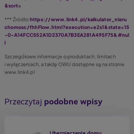
&sort=
*** Źródło:
https://www.link4.pl/kalkulator_nieru
chomosc/fhhFlow.html?execution=e2s1&state=15
-0-A14FCC552A1D2370A7B3EA281A495F75&#nul
l
Szczegółowe informacje o produktach, limitach
i wyłączeniach, a takżę OWU dostępne są na stronie
www.link4.pl
Przeczytaj
podobne wpisy
Ubezpieczenie domu