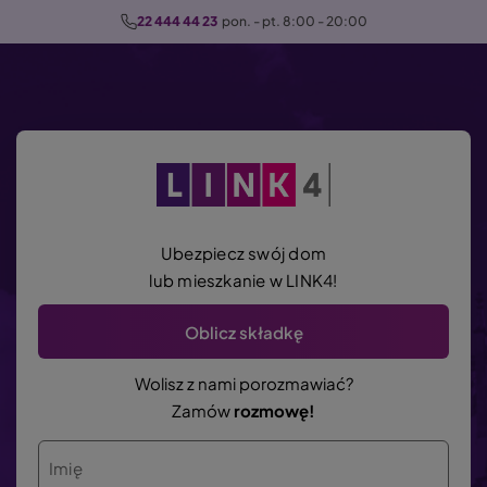
P
22 444 44 23
  pon. - pt. 8:00 - 20:00
r
z
e
j
d
ź
d
o
Ubezpiecz swój dom
t
lub mieszkanie w LINK4!
r
e
Oblicz składkę
ś
c
Wolisz z nami porozmawiać?
i
Zamów
rozmowę!
Imię