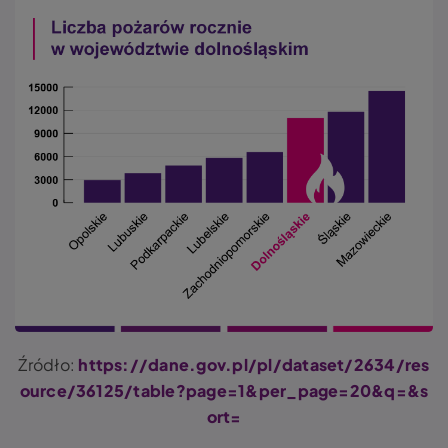
Źródło:
https://dane.gov.pl/pl/dataset/2634/res
ource/36125/table?page=1&per_page=20&q=&s
ort=