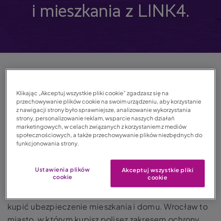
i mieszkania z LINK4.
09.12.2022
Klikając „Akceptuj wszystkie pliki cookie” zgadzasz się na
przechowywanie plików cookie na swoim urządzeniu, aby korzystanie
Czas czytania: 2 min. 27 sek.
z nawigacji strony było sprawniejsze, analizowanie wykorzystania
strony, personalizowanie reklam, wsparcie naszych działań
marketingowych, w celach związanych z korzystaniem z mediów
społecznościowych, a także przechowywanie plików niezbędnych do
funkcjonowania strony.
Ubezpieczenie domu i mieszkania
– Wrocław
Ustawienia plików
Akceptuj wszystkie pliki
cookie
cookie
Szukasz polisy ubezpieczeniowej? W LINK4 możesz
kupić
ubezpieczenie mieszkania i domu. Wrocław to
miasto, w którym kupisz polisęz zakresem ochrony