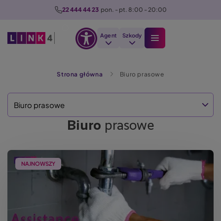
P
22 444 44 23
  pon. - pt. 8:00 - 20:00
r
z
Agent
Szkody
e
Otwórz
j
Szukaj
opcje
d
Strona główna
Biuro prasowe
dostępności
ź
d
o
Biuro prasowe
t
Biuro
prasowe
r
e
ś
NAJNOWSZY
c
i