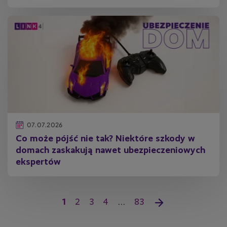
07.07.2026
Co może pójść nie tak? Niektóre szkody w
domach zaskakują nawet ubezpieczeniowych
ekspertów
Stronicowanie
B
1
S
2
S
3
S
4
…
O
83
N
i
t
t
t
s
a
e
r
r
r
t
s