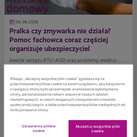
06.08.2026
Pralka czy zmywarka nie działa?
Pomoc fachowca coraz częściej
organizuje ubezpieczyciel
Awarie sprzętu RTV i AGD oraz problemy wodno-
kanalizacyjne to najczęstsze powody korzystania
z assistance domowego. Dane LINK4 pokazują, że
Klikając „Akceptuj wszystkie pliki cookie” zgadzasz się na
co trzecie zgłoszenie dotyczy niesprawnych
przechowywanie plików cookie na swoim urządzeniu, aby korzystanie
z nawigacji strony było sprawniejsze, analizowanie wykorzystania
urządzeń domowych, a niemal tyle samo związane
strony, personalizowanie reklam, wsparcie naszych działań
jest z awariami instalacji wod...
marketingowych, w celach związanych z korzystaniem z mediów
społecznościowych, a także przechowywanie plików niezbędnych do
Czytaj całość
funkcjonowania strony.
Ustawienia plików
Akceptuj wszystkie pliki
cookie
cookie