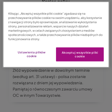
Koniec polisy
Korzystaj z obecnej polisy OC do końca jej
Klikając „Akceptuj wszystkie pliki cookie” zgadzasz się na
trwania. Pamiętaj - ta polisa nie odnowi się
przechowywanie plików cookie na swoim urządzeniu, aby korzystanie
automatycznie na kolejny rok,
nie musisz jej
z nawigacji strony było sprawniejsze, analizowanie wykorzystania
strony, personalizowanie reklam, wsparcie naszych działań
wypowiadać
.
marketingowych, w celach związanych z korzystaniem z mediów
społecznościowych, a także przechowywanie plików niezbędnych do
funkcjonowania strony.
Image
Ustawienia plików
Akceptuj wszystkie pliki
cookie
cookie
Wypowiedzenie
Złóż wypowiedzenie w dowolnym terminie
(według art. 31 ustawy) - polisa zostanie
rozwiązana z dniem jej wypowiedzenia.
Pamiętaj o równoczesnym zawarciu umowy
OC w innym Towarzystwie.