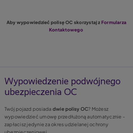
Aby wypowiedzieć polisę OC skorzystaj z
Sekcja
Formularza
Kontaktowego
Wypowiedzenie podwójnego
ubezpieczenia OC
Twój pojazd posiada
dwie polisy OC
? Możesz
wypowiedzieć umowę przedłużoną automatycznie -
zapłacisz jedynie za okres udzielanej ochrony
ubezpieczeniowej