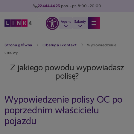
P
22 444 44 23
  pon. - pt. 8:00 - 20:00
r
z
Agent
Szkody
e
Otwórz
j
Szukaj
opcje
d
Strona główna
Obsługa i kontakt
Wypowiedzenie
dostępności
ź
umowy
d
o
Z jakiego powodu wypowiadasz
t
polisę?
r
e
ś
Wypowiedzenie polisy OC po
c
i
poprzednim właścicielu
pojazdu