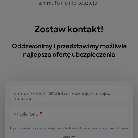
z nim.
To nic nie kosztuje!
Zostaw kontakt!
Oddzwonimy i przedstawimy możliwie
najlepszą ofertę ubezpieczenia
Zostaw
Numer polisy LINK4 lub numer rejestracyjny
pojazdu
kontakt
Nr telefonu
Będzie wykorzystany wyłącznie do kontaktu w sprawie wypowiedzenia
umowy